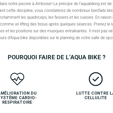
ans notre piscine à Amboise ! Le principe de l’aquabiking est de 
ment cette discipline, vous constaterez de nombreux bienfaits li
notamment les quadriceps, les fessiers et les cuisses. En raison d
comme un lifting des tissus après quelques séances. Prenez le 
hmes et les positions sur des musiques entraînantes. Il n’est pas n
urs d’Aqua bike disponibles sur le planning de votre salle de sp
POURQUOI FAIRE DE L’AQUA BIKE ?
AMÉLIORATION DU
LUTTE CONTRE L
SYSTÈME CARDIO-
CELLULITE
RESPIRATOIRE