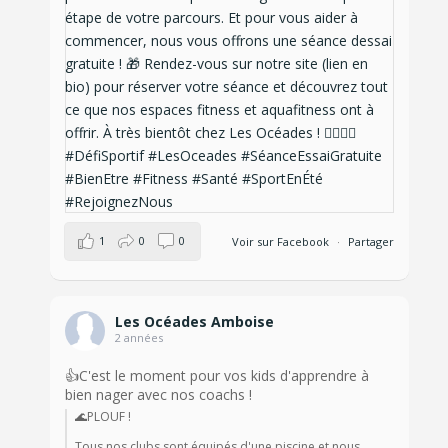
1
0
0
Voir sur Facebook
·
Partager
Les Océades Amboise
2 années
👍C'est le moment pour vos kids d'apprendre à
bien nager avec nos coachs !
🌊PLOUF !
Tous nos clubs sont équipés d'une piscine et nous