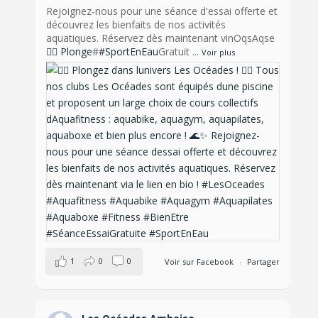
Rejoignez-nous pour une séance d'essai offerte et
découvrez les bienfaits de nos activités
aquatiques. Réservez dès maintenant vinOqsAqse
🏊‍♀️ Plonge
#
#SportEnEau
Gratuit
...
Voir plus
1
0
0
Voir sur Facebook
·
Partager