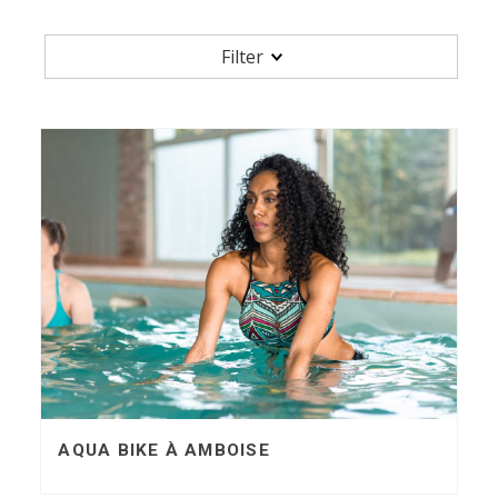
Filter
AQUA
DANSER
ENFANTS
ENTRETENIR MA FORME ET MA SANTÉ
OPTIMISER MA PERFORMANCE PHYSIQUE
PERDRE DU POIDS
SE RESSOURCER
SE TONIFIER
AQUA BIKE À AMBOISE