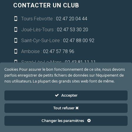
CONTACTER UN CLUB
Tours Febvotte :
02 47 20 04 44

Joué-Lès-Tours :
02 47 53 30 20

Saint-Cyr-Sur-Loire :
02 47 88 00 92

Amboise :
02 47 57 78 96

Sargé-Lès-Le-Mans :
02 43 81 11 11

Cookies Pour assurer le bon fonctionnement de ce site, nous devons
Niort-Bessines :
05 49 32 13 21

parfois enregistrer de petits fichiers de données sur l'équipement de
nos utilisateurs. La plupart des grands sites web font de même.
communication@lesoceades.fr

Accepter
Tout refuser
2021 LES OCÉADES – TOUS DROITS RÉSERVÉS –
Mentions
Changer les paramètres
légales
|
Cookies
|
Vie privée