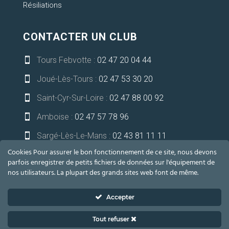
Résiliations
CONTACTER UN CLUB
Tours Febvotte :
02 47 20 04 44

Joué-Lès-Tours :
02 47 53 30 20

Saint-Cyr-Sur-Loire :
02 47 88 00 92

Amboise :
02 47 57 78 96

Sargé-Lès-Le-Mans :
02 43 81 11 11

Cookies Pour assurer le bon fonctionnement de ce site, nous devons
Niort-Bessines :
05 49 32 13 21

parfois enregistrer de petits fichiers de données sur l'équipement de
nos utilisateurs. La plupart des grands sites web font de même.
communication@lesoceades.fr

Accepter
Tout refuser
2021 LES OCÉADES – TOUS DROITS RÉSERVÉS –
Mentions