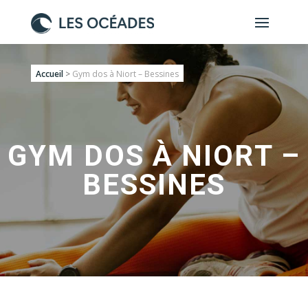
Accueil
>
Gym dos à Niort – Bessines
GYM DOS À NIORT –
BESSINES