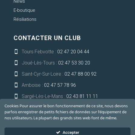
News
E-boutique
Résiliations
CONTACTER UN CLUB
Tours Febvotte :
02 47 20 04 44

Joué-Lès-Tours :
02 47 53 30 20

Saint-Cyr-Sur-Loire :
02 47 88 00 92

Amboise :
02 47 57 78 96

Sargé-Lès-Le-Mans :
02 43 81 11 11

Cookies Pour assurer le bon fonctionnement de ce site, nous devons
Niort-Bessines :
05 49 32 13 21

parfois enregistrer de petits fichiers de données sur l'équipement de
nos utilisateurs. La plupart des grands sites web font de même.
communication@lesoceades.fr

Accepter