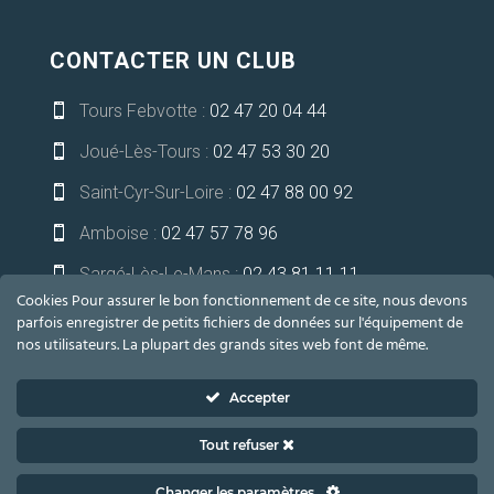
CONTACTER UN CLUB
Tours Febvotte :
02 47 20 04 44

Joué-Lès-Tours :
02 47 53 30 20

Saint-Cyr-Sur-Loire :
02 47 88 00 92

Amboise :
02 47 57 78 96

Sargé-Lès-Le-Mans :
02 43 81 11 11

Cookies Pour assurer le bon fonctionnement de ce site, nous devons
Niort-Bessines :
05 49 32 13 21

parfois enregistrer de petits fichiers de données sur l'équipement de
nos utilisateurs. La plupart des grands sites web font de même.
communication@lesoceades.fr

Accepter
Tout refuser
2021 LES OCÉADES – TOUS DROITS RÉSERVÉS –
Mentions
Changer les paramètres
légales
|
Cookies
|
Vie privée