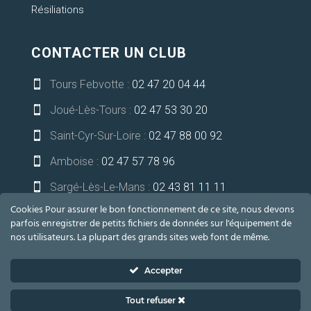
Résiliations
CONTACTER UN CLUB
Tours Febvotte :
02 47 20 04 44

Joué-Lès-Tours :
02 47 53 30 20

Saint-Cyr-Sur-Loire :
02 47 88 00 92

Amboise :
02 47 57 78 96

Sargé-Lès-Le-Mans :
02 43 81 11 11

Cookies Pour assurer le bon fonctionnement de ce site, nous devons
Niort-Bessines :
05 49 32 13 21

parfois enregistrer de petits fichiers de données sur l'équipement de
nos utilisateurs. La plupart des grands sites web font de même.
communication@lesoceades.fr

Accepter
Tout refuser
2021 LES OCÉADES – TOUS DROITS RÉSERVÉS –
Mentions