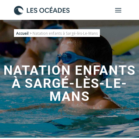
Accueil
>
Natation enfants à Sargé-lès-Le-Mans
NATATION ENFANTS
À SARGÉ-LÈS-LE-
MANS