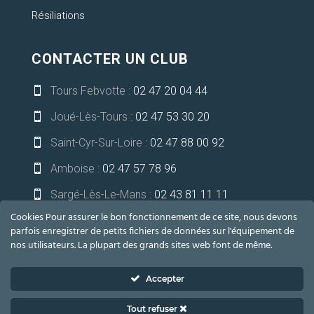
Résiliations
CONTACTER UN CLUB
Tours Febvotte :
02 47 20 04 44

Joué-Lès-Tours :
02 47 53 30 20

Saint-Cyr-Sur-Loire :
02 47 88 00 92

Amboise :
02 47 57 78 96

Sargé-Lès-Le-Mans :
02 43 81 11 11

Cookies Pour assurer le bon fonctionnement de ce site, nous devons
Niort-Bessines :
05 49 32 13 21

parfois enregistrer de petits fichiers de données sur l'équipement de
nos utilisateurs. La plupart des grands sites web font de même.
communication@lesoceades.fr

Accepter
Tout refuser